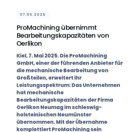
07.05.2025
ProMachining übernimmt
Bearbeitungskapazitäten von
Oerlikon
Kiel, 7. Mai 2025. Die ProMachining
GmbH, einer der führenden Anbieter für
die mechanische Bearbeitung von
Großteilen, erweitert ihr
Leistungsspektrum: Das Unternehmen
hat mechanische
Bearbeitungskapazitäten der Firma
Oerlikon Neumag im schleswig-
holsteinischen Neumünster
übernommen. Mit der Übernahme
komplettiert ProMachining sein