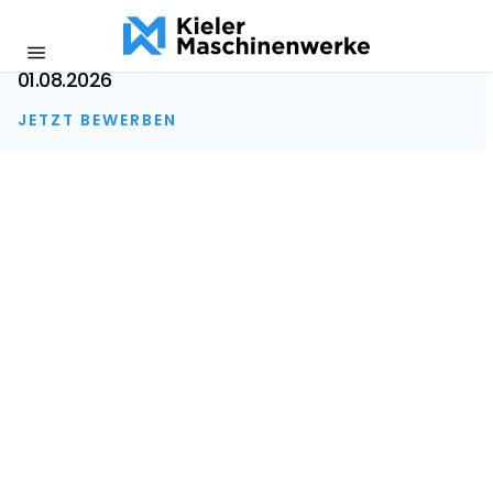
Ausbildung zum
DE
EN
ES
Zerspanungsmechaniker (m/w/d)
01.08.2026
JETZT BEWERBEN