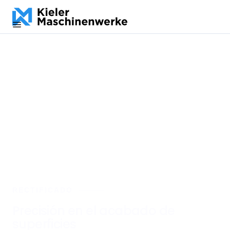
DE
EN
ES
RECTIFICADO
Precisión en el acabado de
superficies